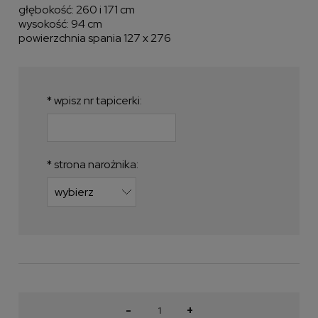
głębokość: 260 i 171 cm
wysokość: 94 cm
powierzchnia spania 127 x 276
*
wpisz nr tapicerki:
*
strona narożnika:
-
+